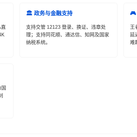
🏛️ 政务与金融支持

A直
支持交管 12123 登录、换证、违章处
王
4K
理；支持同花顺、通达信、知网及国家
延
纳税系统。
难
为国
制