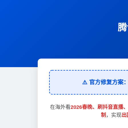
腾
⚠️ 官方修复方案
在海外看
2026春晚、刷抖音直播
制
，实现
出