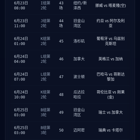
6月23日
I组第
43
纽约/新
挪威 vs 喀麦隆(空)
08:00
2轮
场
泽西
约旦 vs 阿尔及利
6月23日
J组第
44
旧金山
亚
11:00
2轮
场
湾区
葡萄牙 vs 乌兹别
6月24日
K组第
45
洛杉矶
克斯坦
01:00
2轮
6月24日
L组第
英格兰 vs 加纳
46
加拿大
04:00
2轮
巴哈马 vs 哥斯达
6月24日
L组第
47
波士顿
黎加
07:00
2轮
哥伦比亚 vs 刚果
6月24日
K组第
瓜达拉
48
(金)
10:00
2轮
哈拉
6月25日
B组第
旧金山
瑞士 vs 加拿大
49
03:00
3轮
湾区
6月25日
B组第
瑞典 vs 卡塔尔
50
迈阿密
03:00
3轮