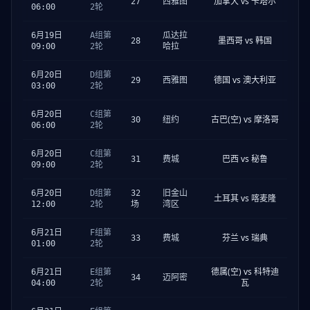
加拿大 vs 卡塔尔
27
西雅图
06:00
2轮
6月19日
A组第
瓜达拉
墨西哥 vs 韩国
28
09:00
2轮
哈拉
6月20日
D组第
德国 vs 澳大利亚
29
西雅图
03:00
2轮
6月20日
C组第
古巴(空) vs 摩洛哥
30
纽约
06:00
2轮
6月20日
C组第
巴西 vs 秘鲁
31
费城
09:00
2轮
6月20日
D组第
32
旧金山
土耳其 vs 喀麦隆
12:00
2轮
场
湾区
6月21日
F组第
芬兰 vs 瑞典
33
费城
01:00
2轮
德属(空) vs 科特迪
6月21日
E组第
34
迈阿密
瓦
04:00
2轮