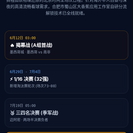
夜的高清流畅看球需求，合肥市蜀山区大香蕉应用工作室自研分流
解锁技术已全线就绪。
6月12日 03:00
🔥 揭幕战 (A组首战)
墨西哥城 · 墨西哥 vs 南非
6月29日 - 7月4日
⚡ 1/16 决赛 (32强)
新增淘汰赛轮次 (场次73-88)
7月19日 05:00
🥉 三四名决赛 (季军战)
迈阿密 · 两场半决赛负者