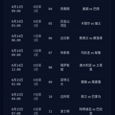
6月13日
B组第
美国 vs 巴西
04
西雅图
09:00
1轮
6月14日
B组第
旧金山
卡塔尔 vs 瑞士
05
03:00
1轮
湾区
6月14日
C组第
新西兰 vs 摩洛哥
06
达拉斯
06:00
1轮
6月14日
C组第
乌拉圭 vs 秘鲁
07
休斯敦
09:00
1轮
澳大利亚 vs 土耳
6月14日
D组第
堪萨斯
08
其
12:00
1轮
城
6月15日
D组第
亚特兰
德国 vs 喀麦隆
09
01:00
1轮
大
6月15日
F组第
荷兰 vs 巴拿马
10
迈阿密
04:00
1轮
科特迪瓦 vs 巴拉
6月15日
E组第
11
波士顿
圭
07:00
1轮