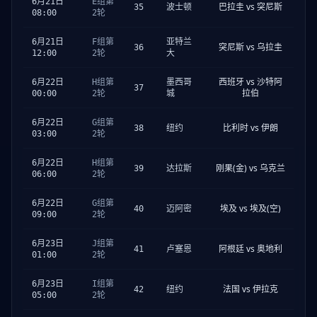
6月21日
E组第
巴拉圭 vs 突尼斯
35
波士顿
08:00
2轮
6月21日
F组第
亚特兰
突尼斯 vs 乌拉圭
36
12:00
2轮
大
西班牙 vs 沙特阿
6月22日
H组第
墨西哥
37
拉伯
00:00
2轮
城
6月22日
G组第
比利时 vs 伊朗
38
纽约
03:00
2轮
6月22日
H组第
刚果(金) vs 乌克兰
39
达拉斯
06:00
2轮
6月22日
G组第
埃及 vs 埃及(空)
40
迈阿密
09:00
2轮
6月23日
J组第
阿根廷 vs 奥地利
41
卢塞恩
01:00
2轮
6月23日
I组第
法国 vs 伊拉克
42
纽约
05:00
2轮