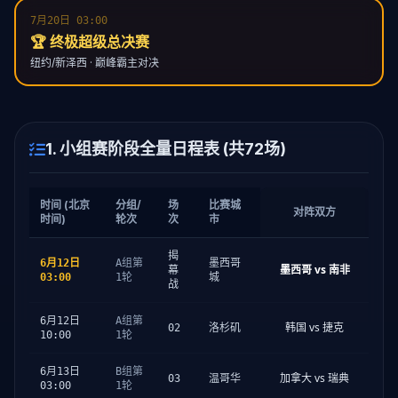
7月20日 03:00
🏆 终极超级总决赛
纽约/新泽西 · 巅峰霸主对决
1. 小组赛阶段全量日程表 (共72场)
时间 (北京
分组/
场
比赛城
对阵双方
时间)
轮次
次
市
揭
6月12日
A组第
墨西哥
墨西哥 vs 南非
幕
03:00
1轮
城
战
6月12日
A组第
韩国 vs 捷克
02
洛杉矶
10:00
1轮
6月13日
B组第
加拿大 vs 瑞典
03
温哥华
03:00
1轮