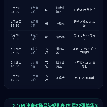
6月28日
L组第
旧金山
巴哈马 vs 英格兰
67
05:00
3轮
湾区
哥斯达黎加 vs 加
6月28日
L组第
68
休斯敦
纳
05:00
3轮
哥伦比亚 vs 葡萄
6月28日
K组第
69
洛杉矶
牙
07:30
3轮
刚果(金) vs 乌兹别
6月28日
K组第
70
墨西哥
克斯坦
07:30
3轮
场
城
阿尔及利亚 vs 奥
6月28日
J组第
71
旧金山
地利
10:00
3轮
场
湾区
6月28日
J组第
72
约旦 vs 阿根廷
加拿大
10:00
3轮
场
2. 1/16 决赛对阵晋级规则表 (扩军32强单场淘