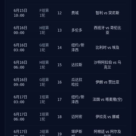
6月15日
F组第
智利 vs 突尼斯
12
费城
10:00
1轮
西班牙 vs 哥伦比
6月16日
H组第
13
多伦多
亚
00:00
1轮
6月16日
G组第
纽约/新
比利时 vs 埃及
14
03:00
1轮
泽西
沙特阿拉伯 vs 乌
6月16日
H组第
15
达拉斯
克兰
06:00
1轮
6月16日
G组第
瓜达拉
伊朗 vs 赞比亚
16
09:00
1轮
哈拉
6月17日
I组第
纽约/新
法国 vs 喀麦隆(空)
17
03:00
1轮
泽西
6月17日
I组第
伊拉克 vs 挪威
18
迈阿密
06:00
1轮
阿根廷 vs 阿尔及
6月17日
J组第
堪萨斯
19