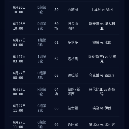
6月26日
D组第
土耳其 vs 德国
59
西雅图
10:00
3轮
喀麦隆 vs 澳大利
6月26日
D组第
60
旧金山
亚
10:00
3轮
场
湾区
6月27日
I组第
挪威 vs 法国
61
多伦多
03:00
3轮
喀麦隆(空) vs 伊拉
6月27日
I组第
62
洛杉矶
克
03:00
3轮
6月27日
H组第
乌克兰 vs 西班牙
63
达拉斯
08:00
3轮
哥伦比亚 vs 杰布
6月27日
H组第
64
纽约/新
玛
08:00
3轮
场
泽西
6月27日
G组第
埃及 vs 伊朗
65
波士顿
11:00
3轮
6月27日
G组第
赞比亚 vs 比利时
66
迈阿密
11:00
3轮