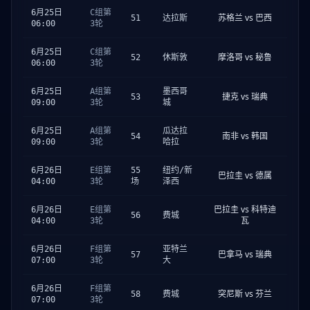
6月25日
C组第
苏格兰 vs 巴西
51
达拉斯
06:00
3轮
6月25日
C组第
摩洛哥 vs 秘鲁
52
休斯敦
06:00
3轮
6月25日
A组第
墨西哥
捷克 vs 瑞典
53
09:00
3轮
城
6月25日
A组第
瓜达拉
南非 vs 韩国
54
09:00
3轮
哈拉
6月26日
E组第
55
纽约/新
巴拉圭 vs 德属
04:00
3轮
场
泽西
巴拉圭 vs 科特迪
6月26日
E组第
56
费城
瓦
04:00
3轮
6月26日
F组第
亚特兰
巴拿马 vs 瑞典
57
07:00
3轮
大
6月26日
F组第
突尼斯 vs 芬兰
58
费城
07:00
3轮