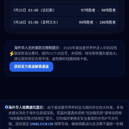
7月15日 03:00 (达拉斯)
97场胜者 - 98场胜者
7月16日 03:00 (亚特兰大)
99场胜者 - 100场胜者
海外华人无时差防灾限制提示：
2026年美加墨世界杯进入中后段残
酷单败淘汰赛时，国内CCTV5信号、央视频、咪咕等转播负载极大。
建议提前锁定合规专线，避免瞬时线路网络卡顿。
获取官方高速解锁通道
海外华人观赛避坑提示：
由于美加墨世界杯时区与国内存在较大时差，多场
关键对决处于海外白昼或深夜。若届时遭遇央视频“流加载失败”或咪咕视频
“当前版权仅限大陆地区”提示，切勿临时更换无安全备案的住宅IP节点代
理。提前锁定
UNBLOCKCN
保障专线，确保揭幕战与总决赛不漏掉一秒精