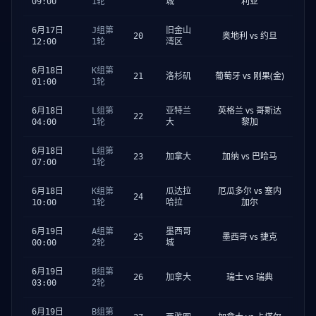
利亚
09:00
1轮
城
6月17日
J组第
旧金山
奥地利 vs 约旦
20
12:00
1轮
湾区
6月18日
K组第
葡萄牙 vs 刚果(金)
21
洛杉矶
01:00
1轮
英格兰 vs 哥斯达
6月18日
L组第
亚特兰
22
黎加
04:00
1轮
大
6月18日
L组第
加纳 vs 巴哈马
23
加拿大
07:00
1轮
厄瓜多尔 vs 塞内
6月18日
K组第
瓜达拉
24
加尔
10:00
1轮
哈拉
6月19日
A组第
墨西哥
墨西哥 vs 捷克
25
00:00
2轮
城
6月19日
B组第
瑞士 vs 瑞典
26
加拿大
03:00
2轮
6月19日
B组第