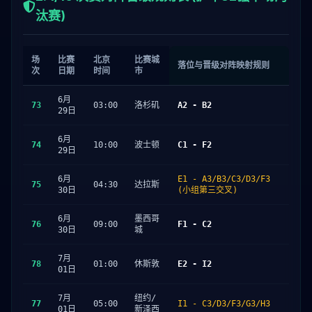
汰赛)
场
比赛
北京
比赛城
落位与晋级对阵映射规则
次
日期
时间
市
6月
73
03:00
洛杉矶
A2 - B2
29日
6月
74
10:00
波士顿
C1 - F2
29日
6月
E1 - A3/B3/C3/D3/F3
75
04:30
达拉斯
30日
(小组第三交叉)
6月
墨西哥
76
09:00
F1 - C2
30日
城
7月
78
01:00
休斯敦
E2 - I2
01日
7月
纽约/
77
05:00
I1 - C3/D3/F3/G3/H3
01日
新泽西